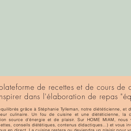
plateforme de recettes et de cours de 
nspirer dans l'élaboration de repas "équ
uilibrés grâce à Stéphanie Tylleman, notre diététicienne, et
eur culinaire. Un fou de cuisine et une diététicienne, la
tion source d'énergie et de plaisir. Sur HOME MIAM, nou
ttes, conseils diététiques, contenus didactiques...) et vous in
us en direct. La cuisine restera ou deviendra un plaisir pour vo