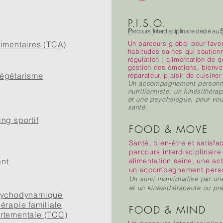
P.I.S.O.
P
arcours
I
nterdisciplinaire dédié au
imentaires (TCA)
Un parcours
global pour favo
habitudes saines qui soutie
régulation : alimentation de q
gestion des émotions, bienve
 végétarisme
réparateur, plaisir de cuisiner
Un accompagnement personnal
nutritionniste, un kinésithér
et une psychologue, pour vou
santé.
ng sportif
FOOD & MOVE
Santé, bien-être et satisfa
parcours interdisciplinair
ant
alimentation saine, une act
un accompagnement perso
Un suivi individualisé par une
et un kinésithérapeute ou pr
psychodynamique
érapie familiale
FOOD & MIND
rtementale (TCC)