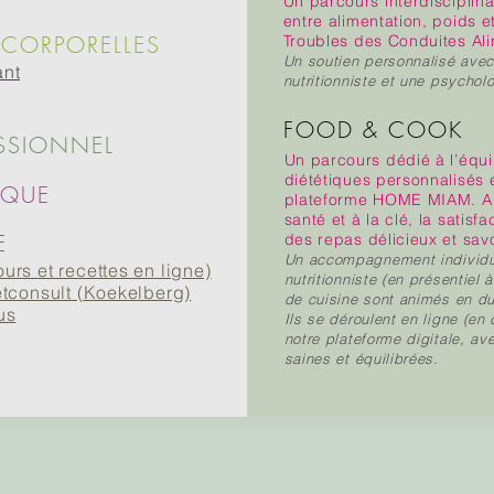
Un parcours interdisciplina
entre alimentation, poids 
OCORPORELLES
Troubles des Conduites Al
Un soutien personnalisé avec
ant
nutritionniste et une psycho
FOOD & COOK
SSIONNEL
Un parcours dédié à l’équil
diététiques personnalisés 
IQUE
plateforme HOME MIAM. Ap
santé et à la clé, la sati
E
des repas délicieux et sav
Un accompagnement individue
rs et recettes en ligne)
nutritionniste (en présentiel 
tconsult (Koekelberg)
de cuisine sont animés en du
us
Ils se déroulent en ligne (en 
notre plateforme digitale, a
saines et équilibrées.