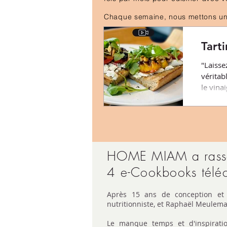
Chaque semaine, nous mettons un
Tart
"Laisse
véritab
le vina
cette r
HOME MIAM a rassemb
4 e-Cookbooks télé
Après 15 ans de conception et d'
nutritionniste, et Raphaël Meulema
Le manque temps et d'inspiratio