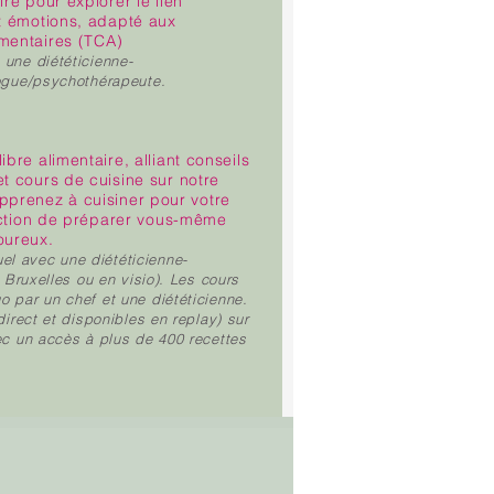
ire pour explorer le lien
et émotions, adapté aux
imentaires (TCA)
 une diététicienne-
logue/psychothérapeute.
ibre alimentaire, alliant conseils
et cours de cuisine sur notre
prenez à cuisiner pour votre
sfaction de préparer vous-même
oureux.
l avec une diététicienne-
à Bruxelles ou en visio). Les cours
o par un chef et une diététicienne.
direct et disponibles en replay) sur
vec un accès à plus de 400 recettes