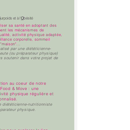
S
urpoids et à l'
O
bésité
riser sa santé en adoptant des
nnent les mécanismes de
ualité, activité physique adaptée,
illance corporelle, sommeil
 "maison"...
isé par une diététicienne-
apeute (ou préparateur physique)
s soutenir dans votre projet de
ction au coeur de notre
e Food & Move : une
ivité physique régulière et
nnalisé.
 diététicienne-nutritionniste
éparateur physique.