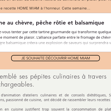
e recette HOME MIAM à l'honneur. Cette semaine...
ine au chèvre, pêche rôtie et balsamique
z-vous tenter par cette tartine gourmande qui transforme quelqu
le moment de plaisir. L'alliance parfaite entre le fromage de chèvr
igre balsamique créera une explosion de saveurs qui surprendra vos
ecette est l'occasion idéale de redécouvrir le charme des tartines ga
JE SOUHAITE DÉCOUVRIR HOME MIAM
lé ses pépites culinaires à travers
chargeables.
animation d'ateliers culinaires et de conseils diététiques, S
ns, passionné de cuisine, ont décidé de rassembler leurs recettes 
n en cuisine justifient trop souvent la consommation de pla