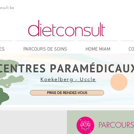
nsult.be
NES
PARCOURS DE SOINS
HOME MIAM
CO
Koekelberg - Uccle
PRISE DE RENDEZ-VOUS
PARCOURS