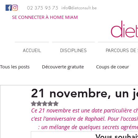
02 375 95 75
info@dietconsult.be
SE CONNECTER À HOME MIAM
ACCUEIL
DISCIPLINES
PARCOURS DE 
Tous les posts
Découverte gratuite
Coups de coeur
21 novembre, un jo
Apéritifs
Barbecue / Plancha
Collations
Des
Noté NaN étoiles sur 5.
Ce 21 novembre est une date particulière 
Facile à réchauffer
Family corner
IG bas
Lé
c'est l'anniversaire de Raphaël. Pour l'occa
: un mélange de quelques secrets agrémen
Vous souhait