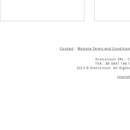
Contact
-
Website Terms and Condition
Dietconsult SRL - 
TVA : BE 0847 198 1
2023 © Dietconsult. All Right
Inscrip
L'été dans votre assiette :
Salade de 
10 recettes à tester !
croustillant
& sauce tah