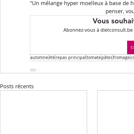
Menus de la semaine
Pasta
Petits-déjeuners
"Un mélange hyper moelleux à base de haché
penser, vou
Vous souhait
Recettes express
Recettes F.L.E.M.
Repas princip
Abonnez-vous à dietconsult.be p
S
Conseils diététiques
Techniques culinaires
Divers
automne
été
repas principal
tomate
pâtes
fromage
c
Posts récents