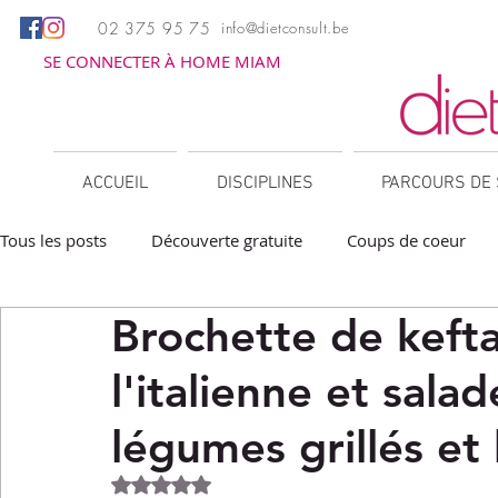
02 375 95 75
info@dietconsult.be
SE CONNECTER À HOME MIAM
ACCUEIL
DISCIPLINES
PARCOURS DE 
Tous les posts
Découverte gratuite
Coups de coeur
Brochette de keft
Apéritifs
Barbecue / Plancha
Collations
Des
l'italienne et sala
Facile à réchauffer
Family corner
IG bas
Lé
légumes grillés et
Noté NaN étoiles sur 5.