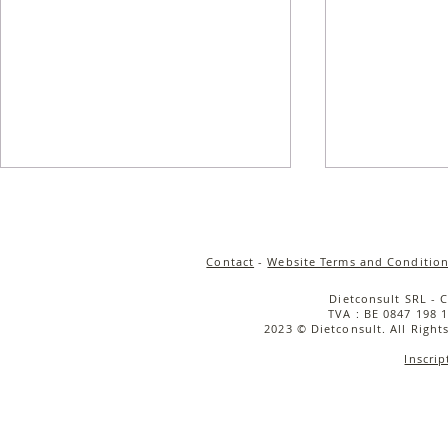
Contact
-
Website Terms and Condition
Dietconsult SRL - 
TVA : BE 0847 198 1
2023 © Dietconsult. All Right
Inscrip
Salade de quinoa
Salade tièd
croustillant, carottes rôties
rôties, cou
& sauce tahini
caramélisée
cerise & bu