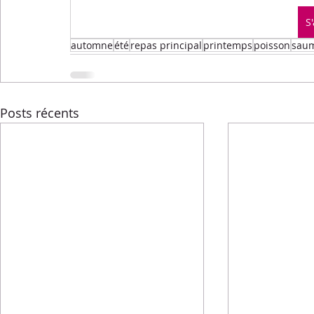
Menus de la semaine
Pasta
Petits-déjeuners
S
automne
été
repas principal
printemps
poisson
sau
Recettes express
Recettes F.L.E.M.
Repas princip
Posts récents
Conseils diététiques
Techniques culinaires
Divers