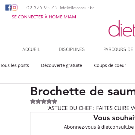
02 375 95 75
info@dietconsult.be
SE CONNECTER À HOME MIAM
ACCUEIL
DISCIPLINES
PARCOURS DE 
Tous les posts
Découverte gratuite
Coups de coeur
Brochette de saum
Apéritifs
Barbecue / Plancha
Collations
Des
Noté NaN étoiles sur 5.
"ASTUCE DU CHEF : FAITES CUIRE
Facile à réchauffer
Family corner
IG bas
Lé
Vous souhait
Abonnez-vous à dietconsult.be p