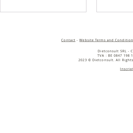
Contact
-
Website Terms and Condition
Dietconsult SRL - 
TVA : BE 0847 198 1
2023 © Dietconsult. All Right
Inscrip
Salade de quinoa
Salade tièd
croustillant, carottes rôties
rôties, cou
& sauce tahini
caramélisée
cerise & bu