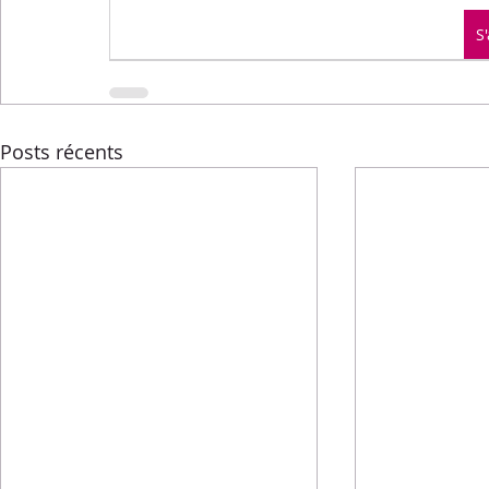
Menus de la semaine
Pasta
Petits-déjeuners
S
Recettes express
Recettes F.L.E.M.
Repas princip
Posts récents
Conseils diététiques
Techniques culinaires
Divers