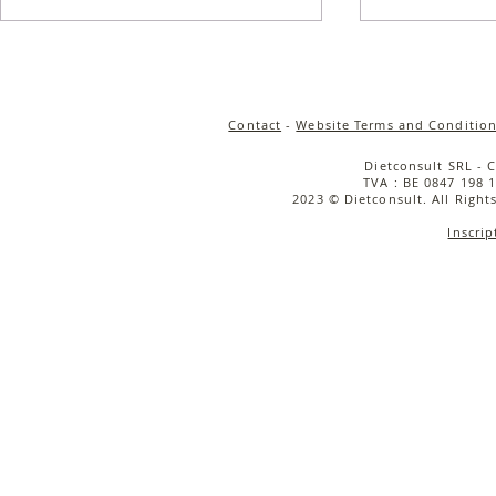
Contact
-
Website Terms and Condition
Dietconsult SRL - 
TVA : BE 0847 198 1
2023 © Dietconsult. All Right
Soupe maro
Inscrip
Soupe sicilienne aux lentilles