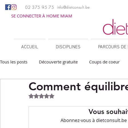
02 375 95 75
info@dietconsult.be
SE CONNECTER À HOME MIAM
ACCUEIL
DISCIPLINES
PARCOURS DE 
Tous les posts
Découverte gratuite
Coups de coeur
Comment équilibre
Apéritifs
Barbecue / Plancha
Collations
Des
Noté NaN étoiles sur 5.
Facile à réchauffer
Family corner
IG bas
Lé
Vous souhait
Abonnez-vous à dietconsult.be p