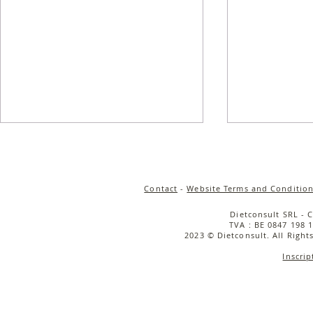
Contact
-
Website Terms and Condition
Dietconsult SRL - 
TVA : BE 0847 198 1
2023 © Dietconsult. All Right
Inscrip
Salade de quinoa
Salade tièd
croustillant, carottes rôties
rôties, cou
& sauce tahini
caramélisée
cerise & bu