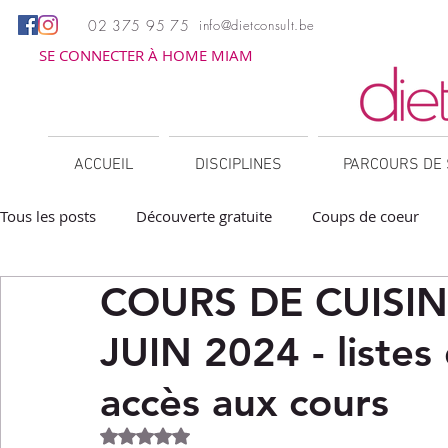
02 375 95 75
info@dietconsult.be
SE CONNECTER À HOME MIAM
ACCUEIL
DISCIPLINES
PARCOURS DE 
Tous les posts
Découverte gratuite
Coups de coeur
COURS DE CUISIN
Apéritifs
Barbecue / Plancha
Collations
Des
JUIN 2024 - listes
Facile à réchauffer
Family corner
IG bas
Lé
accès aux cours
Noté NaN étoiles sur 5.