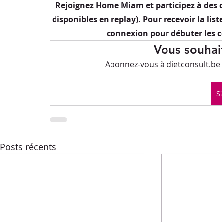
Menus de la semaine
Pasta
Petits-déjeuners
Rejoignez Home Miam et participez à des c
disponibles en 
replay
). Pour recevoir la list
connexion pour débuter les c
Recettes express
Recettes F.L.E.M.
Repas princip
Vous souhait
Abonnez-vous à dietconsult.be p
Conseils diététiques
Techniques culinaires
Divers
S
Posts récents