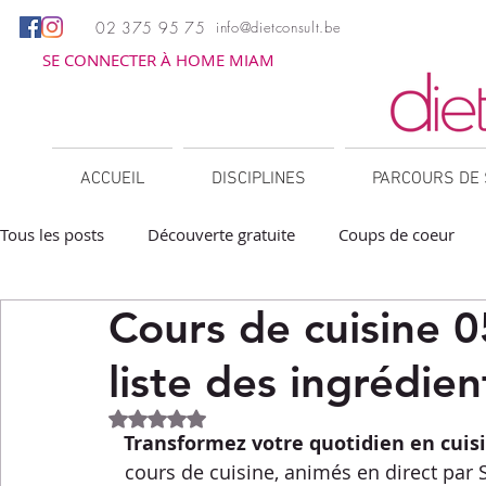
02 375 95 75
info@dietconsult.be
SE CONNECTER À HOME MIAM
ACCUEIL
DISCIPLINES
PARCOURS DE 
Tous les posts
Découverte gratuite
Coups de coeur
Cours de cuisine 
Apéritifs
Barbecue / Plancha
Collations
Des
liste des ingrédien
Facile à réchauffer
Family corner
IG bas
Lé
Noté NaN étoiles sur 5.
Transformez votre quotidien en cuis
cours de cuisine, animés en direct par S