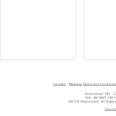
Contact
-
Website Terms and Condition
Dietconsult SRL - 
TVA : BE 0847 198 1
2023 © Dietconsult. All Right
Inscrip
Salade de quinoa
Salade tièd