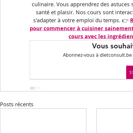
Menus de la semaine
Pasta
Petits-déjeuners
culinaire. Vous apprendrez des astuces s
santé et plaisir. Nos cours sont interac
s'adapter à votre emploi du temps. 👉 
Recettes express
Recettes F.L.E.M.
Repas princip
pour commencer à cuisiner sainement
cours avec les ingrédien
Vous souhait
Conseils diététiques
Techniques culinaires
Divers
Abonnez-vous à dietconsult.be p
S
Posts récents