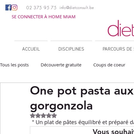
02 375 95 75
info@dietconsult.be
SE CONNECTER À HOME MIAM
ACCUEIL
DISCIPLINES
PARCOURS DE 
Tous les posts
Découverte gratuite
Coups de coeur
One pot pasta aux
Apéritifs
Barbecue / Plancha
Collations
Des
gorgonzola
Facile à réchauffer
Family corner
IG bas
Lé
Noté NaN étoiles sur 5.
" Un plat de pâtes équilibré et préparé d
Vous souhait