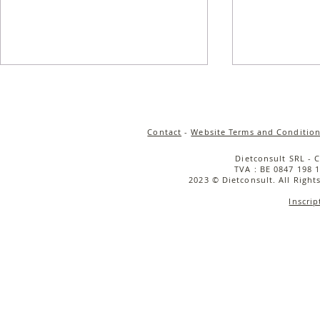
Contact
-
Website Terms and Condition
Dietconsult SRL - 
TVA : BE 0847 198 1
2023 © Dietconsult. All Right
Inscrip
Salade de quinoa
Salade tièd
croustillant, carottes rôties
rôties, cou
& sauce tahini
caramélisée
cerise & bu