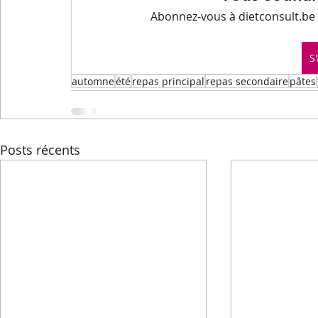
Menus de la semaine
Pasta
Petits-déjeuners
Abonnez-vous à dietconsult.be p
S
Recettes express
Recettes F.L.E.M.
Repas princip
automne
été
repas principal
repas secondaire
pâtes
Conseils diététiques
Techniques culinaires
Divers
Posts récents