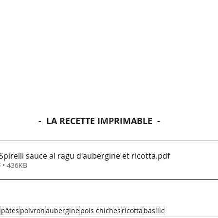
-  LA RECETTE IMPRIMABLE  -
irelli sauce al ragu d'aubergine et ricotta
.pdf
 • 436KB
pâtes
poivron
aubergine
pois chiches
ricotta
basilic