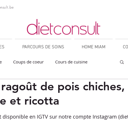
nsult.be
NES
PARCOURS DE SOINS
HOME MIAM
CO
e
Coups de coeur
Cours de cuisine
 ragoût de pois chiches,
a
Collations
Desserts
Entrées
e et ricotta
orner
IG bas
Légumineuses
Lunch
sur 5.
st disponible en IGTV sur notre compte Instagram (die