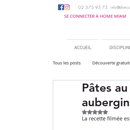
02 375 95 75
info@dietco
SE CONNECTER À HOME MIAM
ACCUEIL
DISCIPLI
Tous les posts
Découverte gratuit
Pâtes au
Apéritifs
Barbecue / Planch
aubergin
Facile à réchauffer
Family c
Noté NaN étoiles 
La recette filmée e