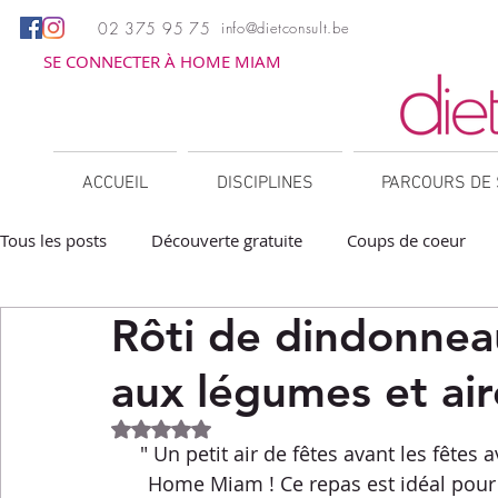
02 375 95 75
info@dietconsult.be
SE CONNECTER À HOME MIAM
ACCUEIL
DISCIPLINES
PARCOURS DE 
Tous les posts
Découverte gratuite
Coups de coeur
Rôti de dindonnea
Apéritifs
Barbecue / Plancha
Collations
Des
aux légumes et air
Facile à réchauffer
Family corner
IG bas
Lé
Noté NaN étoiles sur 5.
" Un petit air de fêtes avant les fêtes 
Home Miam ! Ce repas est idéal pour r