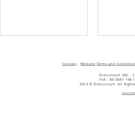
Contact
-
Website Terms and Condition
Dietconsult SRL - 
TVA : BE 0847 198 1
2023 © Dietconsult. All Right
Inscrip
Salade de quinoa
Salade tièd
croustillant, carottes rôties
rôties, cou
& sauce tahini
caramélisée
cerise & bu