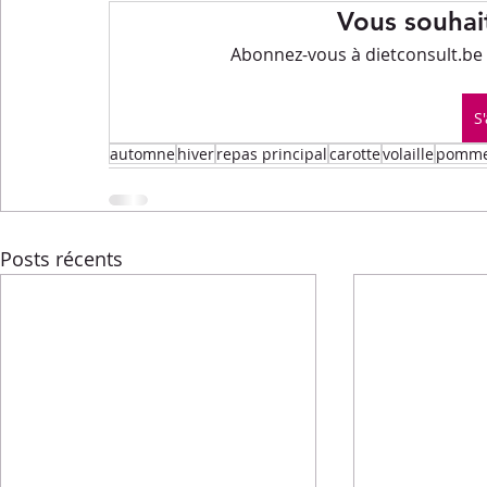
Menus de la semaine
Pasta
Petits-déjeuners
Vous souhait
Abonnez-vous à dietconsult.be p
Recettes express
Recettes F.L.E.M.
Repas princip
S
automne
hiver
repas principal
carotte
volaille
pomme 
Conseils diététiques
Techniques culinaires
Divers
Posts récents