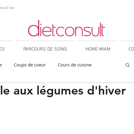
nsult.be
NES
PARCOURS DE SOINS
HOME MIAM
CO
e
Coups de coeur
Cours de cuisine
lle aux légumes d'hiver
a
Collations
Desserts
Entrées
sur 5.
orner
IG bas
Légumineuses
Lunch