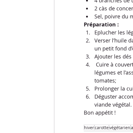
4 branches de 
2 càs de concen
Sel, poivre du 
Préparation : 
Eplucher les lég
Verser l’huile d
un petit fond d
Ajouter les dés 
 Cuire à couvert pendant 30 minutes à feu doux. Vérifier ensuite la cuisson des 
légumes et l’as
tomates;
Prolonger la cu
Déguster accom
viande végétal.
Bon appétit !
hiver
carotte
végétarien