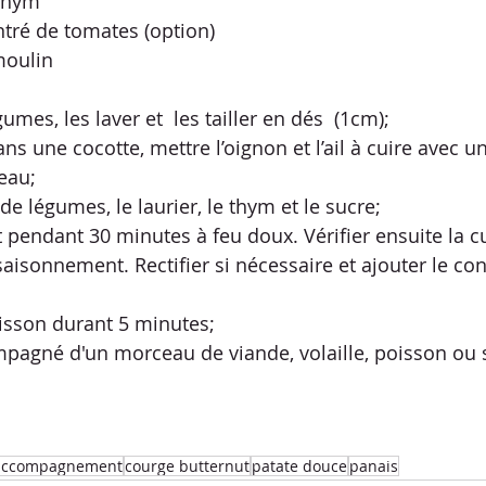
thym
tré de tomates (option)
moulin
umes, les laver et  les tailler en dés  (1cm);
ans une cocotte, mettre l’oignon et l’ail à cuire avec u
’eau;
de légumes, le laurier, le thym et le sucre;
saisonnement. Rectifier si nécessaire et ajouter le co
isson durant 5 minutes;
pagné d'un morceau de viande, volaille, poisson ou s
accompagnement
courge butternut
patate douce
panais