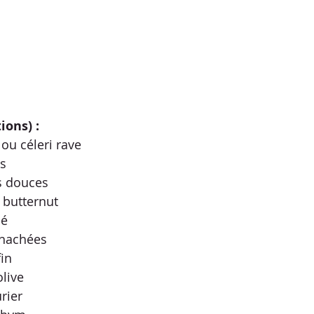
ions) :
ou céleri rave
es
s douces
 butternut
cé
 hachées
fin
olive
urier