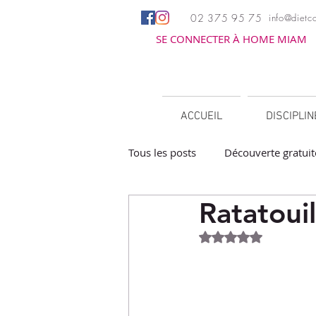
02 375 95 75
info@dietco
SE CONNECTER À HOME MIAM
ACCUEIL
DISCIPLI
Tous les posts
Découverte gratuit
Ratatoui
Apéritifs
Barbecue / Planch
Noté NaN étoiles 
Facile à réchauffer
Family c