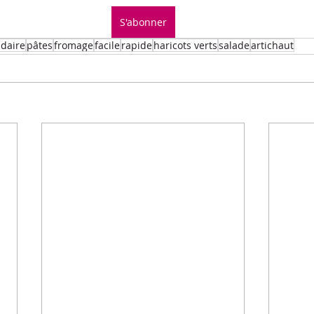
Petits-déjeuners
Recettes de fêtes
S'abonner
daire
pâtes
fromage
facile
rapide
haricots verts
salade
artichaut
.L.E.M.
Repas principaux
Soupe
Veggie
ues culinaires
Divers