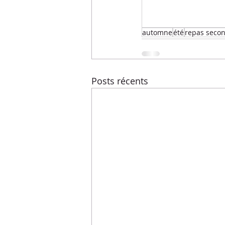
Menus de la semaine
Pasta
automne
été
repas secon
Recettes express
Recettes F
Posts récents
Conseils diététiques
Techniq