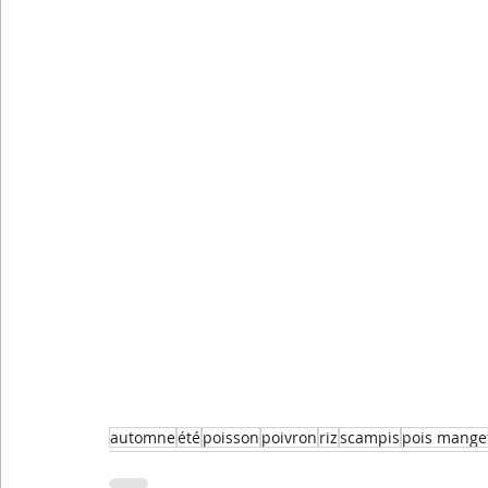
automne
été
poisson
poivron
riz
scampis
pois mange