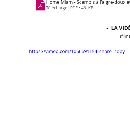
Home Miam - Scampis à l'aigre-doux e
Télécharger PDF • 461KB
-  LA VID
(film
https://vimeo.com/1056691154?share=copy