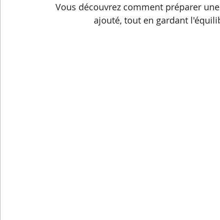
Menus de la semaine
Pasta
Petits-déjeuners
Vous découvrez comment préparer une s
ajouté, tout en gardant l'équili
Recettes express
Recettes F.L.E.M.
Repas princip
Conseils diététiques
Techniques culinaires
Divers