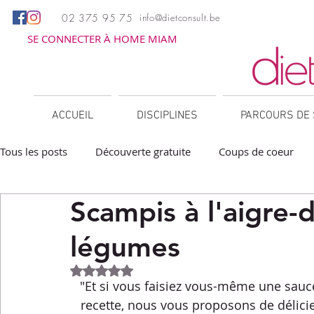
02 375 95 75
info@dietconsult.be
SE CONNECTER À HOME MIAM
ACCUEIL
DISCIPLINES
PARCOURS DE 
Tous les posts
Découverte gratuite
Coups de coeur
Scampis à l'aigre-
Apéritifs
Barbecue / Plancha
Collations
Des
légumes
Facile à réchauffer
Family corner
IG bas
Lé
Noté NaN étoiles sur 5.
"Et si vous faisiez vous-même une sauc
recette, nous vous proposons de délicie