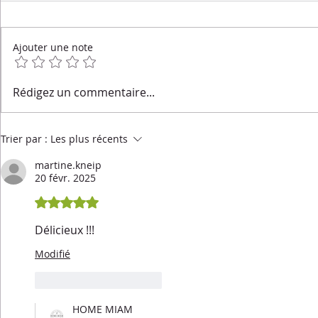
Ajouter une note
Salade de quinoa
Salade tièd
Rédigez un commentaire...
croustillant, carottes rôties
rôties, cou
& sauce tahini
caramélisée
cerise & bu
Trier par :
Les plus récents
martine.kneip
20 févr. 2025
Noté 5 étoiles sur 5.
Délicieux !!!
Modifié
J'aime
Répondre
HOME MIAM