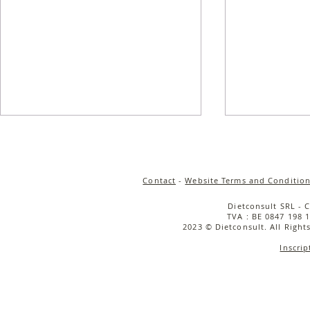
Contact
-
Website Terms and Condition
Dietconsult SRL - 
TVA : BE 0847 198 1
2023 © Dietconsult. All Right
Inscrip
Salade de quinoa
Salade tièd
croustillant, carottes rôties
rôties, cou
& sauce tahini
caramélisée
cerise & bu