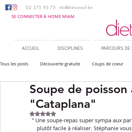
02 375 95 75
info@dietconsult.be
SE CONNECTER À HOME MIAM
ACCUEIL
DISCIPLINES
PARCOURS DE 
Tous les posts
Découverte gratuite
Coups de coeur
Soupe de poisson à
Apéritifs
Barbecue / Plancha
Collations
Des
"Cataplana"
Facile à réchauffer
Family corner
IG bas
Lé
Noté NaN étoiles sur 5.
" Une soupe-repas super sympa aux parf
plutôt facile à réaliser. Stéphanie v