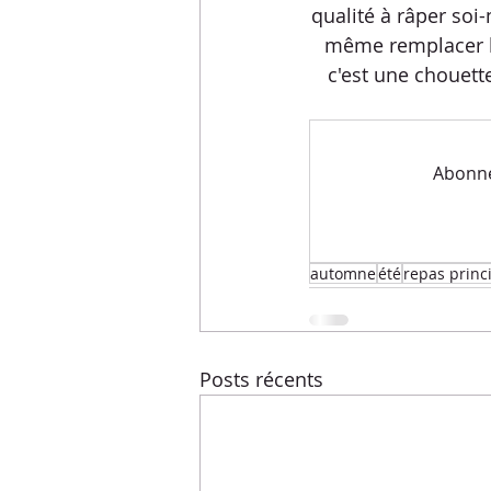
Menus de la semaine
Pasta
qualité à râper soi
même remplacer la 
c'est une chouett
Recettes express
Recettes F
Abonnez
Conseils diététiques
Techniq
automne
été
repas princ
Posts récents