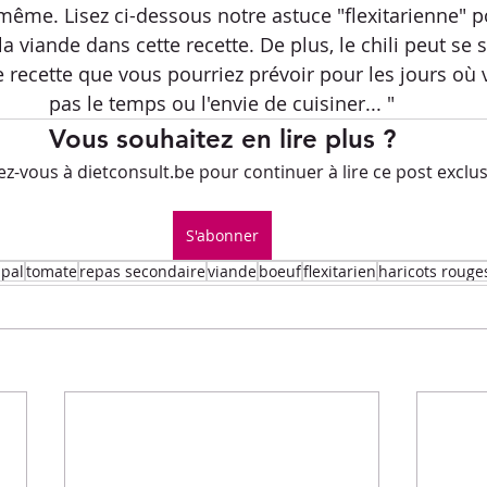
Petits-déjeuners
Recettes de fêtes
-même. Lisez ci-dessous notre astuce "flexitarienne" p
viande dans cette recette. De plus, le chili peut se 
e recette que vous pourriez prévoir pour les jours où 
.L.E.M.
Repas principaux
Soupe
Veggie
pas le temps ou l'envie de cuisiner... "
Vous souhaitez en lire plus ?
-vous à dietconsult.be pour continuer à lire ce post exclusi
ues culinaires
Divers
S'abonner
ipal
tomate
repas secondaire
viande
boeuf
flexitarien
haricots rouge