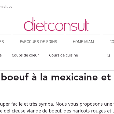
nsult.be
NES
PARCOURS DE SOINS
HOME MIAM
CO
e
Coups de coeur
Cours de cuisine
 boeuf à la mexicaine et
a
Collations
Desserts
Entrées
orner
IG bas
Légumineuses
Lunch
sur 5.
 super facile et très sympa. Nous vous proposons une v
e délicieuse viande de boeuf, des haricots rouges et