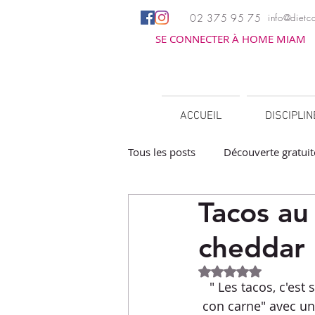
02 375 95 75
info@dietco
SE CONNECTER À HOME MIAM
ACCUEIL
DISCIPLI
Tous les posts
Découverte gratuit
Tacos au
Apéritifs
Barbecue / Planch
cheddar
Facile à réchauffer
Family c
Noté NaN étoiles 
" Les tacos, c'est
con carne" avec un