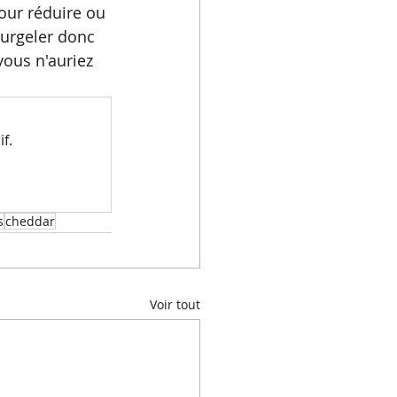
our réduire ou 
surgeler donc 
vous n'auriez 
f.
s
cheddar
Voir tout