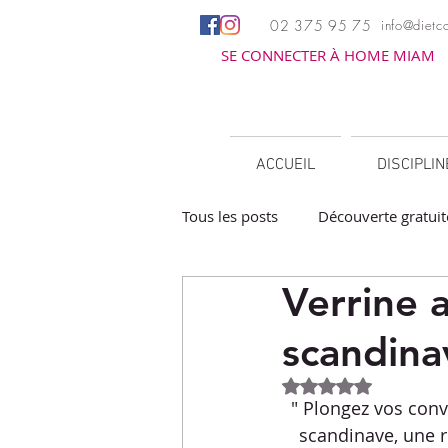
02 375 95 75
info@dietco
SE CONNECTER À HOME MIAM
ACCUEIL
DISCIPLI
Tous les posts
Découverte gratuit
Verrine a
Apéritifs
Barbecue / Planch
scandina
Facile à réchauffer
Family c
Noté NaN étoiles 
" Plongez vos conv
scandinave, une r