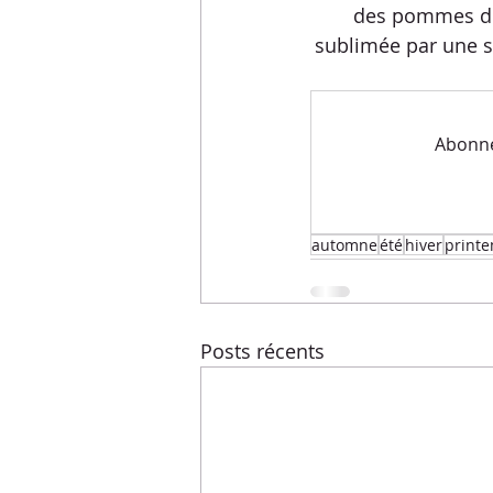
Menus de la semaine
Pasta
des pommes de 
sublimée par une s
Recettes express
Recettes F
Abonnez
Conseils diététiques
Techniq
automne
été
hiver
print
Posts récents