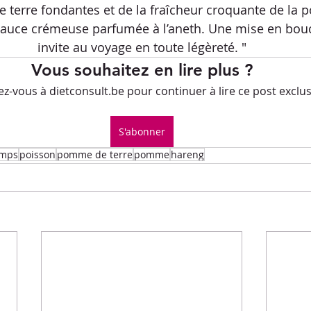
Petits-déjeuners
Recettes de fêtes
terre fondantes et de la fraîcheur croquante de la 
auce crémeuse parfumée à l’aneth. Une mise en bouch
invite au voyage en toute légèreté. "
.L.E.M.
Repas principaux
Soupe
Veggie
Vous souhaitez en lire plus ?
-vous à dietconsult.be pour continuer à lire ce post exclusi
ues culinaires
Divers
S'abonner
emps
poisson
pomme de terre
pomme
hareng