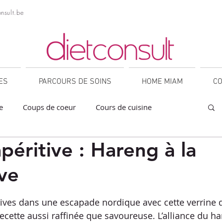
nsult.be
NES
PARCOURS DE SOINS
HOME MIAM
CO
e
Coups de coeur
Cours de cuisine
péritive : Hareng à la
a
Collations
Desserts
Entrées
ve
orner
IG bas
Légumineuses
Lunch
sur 5.
ives dans une escapade nordique avec cette verrine d
ecette aussi raffinée que savoureuse. L’alliance du h