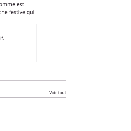
pomme est 
e festive qui 
f.
Voir tout