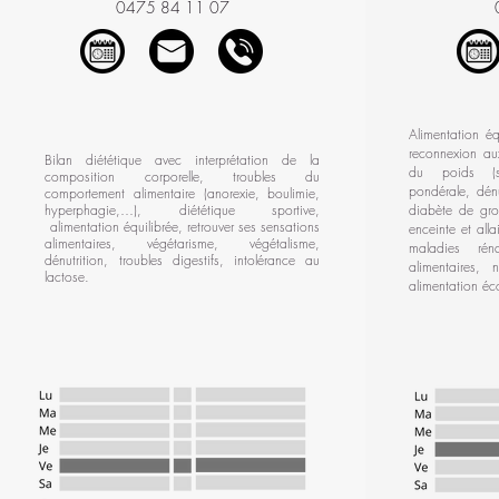
0475 84 11 07
Alimentation équ
reconnexion aux
Bilan diététique avec interprétation de la
du poids (su
composition corporelle, troubles du
pondérale, dénu
comportement alimentaire (anorexie, boulimie,
hyperphagie,…), diététique sportive,
diabète de gro
alimentation équilibrée, retrouver ses sensations
enceinte et alla
alimentaires, végétarisme, végétalisme,
maladies réna
dénutrition, troubles digestifs, intolérance au
alimentaires, n
lactose.
alimentation éc