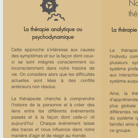
No
th
La thérapie analytique ou
La thérapie
psychodynamique
Cette approche s’intéresse aux causes
La thérapi
des symptômes et sur la façon dont ceux-
l’individu co
ci se sont intégrés consciemment ou
plusieurs sy
inconsciemment dans notre histoire de
système profes
vie. On considère alors que les difficultés
aux interacti
actuelles sont liées à des conflits
système auquel
antérieurs non résolus.
Ainsi, la th
Le thérapeute cherche à comprendre
d’appréhender
l’histoire de la personne et à créer des
plus globale
liens entre les différents évènements
différentes 
passés et à la façon
dont celle-ci vit
du système (
aujourd’hui . Chaque évènement laisse
famille) ainsi 
des traces et n
ous influence dans notre
ce groupe.
manière d’agir et de réagir au monde.