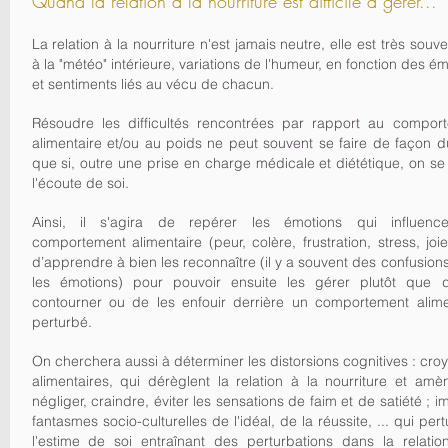
Quand la relation à la nourriture est difficile à gérer...
La relation à la nourriture n'est jamais neutre, elle est très souve
à la "météo" intérieure, variations de l'humeur, en fonction des é
et sentiments liés au vécu de chacun.
Résoudre les difficultés rencontrées par rapport au compor
alimentaire et/ou au poids
ne peut souvent se faire de façon d
que si, outre une prise en charge médicale et diététique, on se
l'écoute de soi.
Ainsi, il s'agira de repérer les émotions qui influenc
comportement alimentaire (peur, colère, frustration, stress, joie,
d’apprendre à bien les reconnaître (il y a souvent des confusion
les émotions) pour pouvoir en
suite les gérer plutôt
que d
contourner ou de les enfouir derrière un comportement alime
perturbé.
On cherchera aussi à
déterminer les distorsions cognitives : cr
alimentaires, qui dérèglent la relation à la nourriture et amè
négliger, craindre, éviter les sensations de faim et de satiété ; 
fantasmes socio-culturelles de l'idéal, de la réussite, ... qui per
l'estime de soi entraînant des perturbations dans la relatio