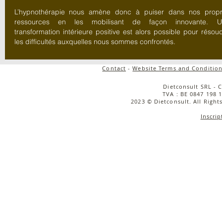
L’hypnothérapie nous amène donc à puiser dans nos prop
ressources en les mobilisant de façon innovante. U
transformation intérieure positive est alors possible pour résou
les difficultés auxquelles nous sommes confrontés.
Contact
-
Website Terms and Condition
Dietconsult SRL - 
TVA : BE 0847 198 1
2023 © Dietconsult. All Right
Inscrip