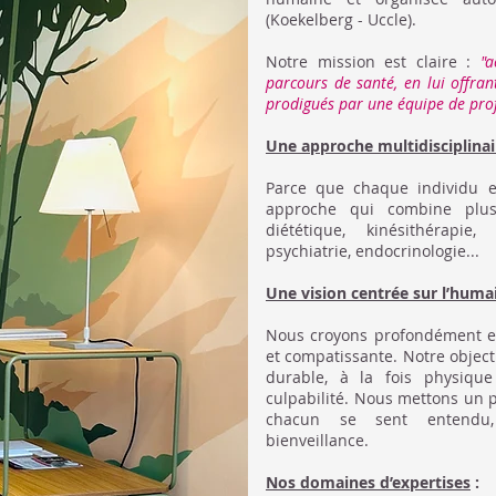
(Koekelberg - Uccle).
Notre mission est claire :
"
parcours de santé, en lui offran
prodigués par une équipe de prof
Une approche multidisciplinair
Parce que chaque individu 
approche qui combine plusi
diététique, kinésithérapie
psychiatrie, endocrinologie...
Une vision centrée sur l’huma
Nous croyons profondément e
et compatissante. Notre objecti
durable, à la fois physiqu
culpabilité. Nous mettons un 
chacun se sent entendu
bienveillance.
Nos domaines d’expertises
: