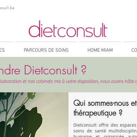
nsult.be
NES
PARCOURS DE SOINS
HOME MIAM
CO
ndre Dietconsult ?
aboration et nos cabinets mis à votre disposition, nous avons hâte d
Qui sommes-nous et 
thérapeutique ?
Dietconsult offre des espaces
soins de santé multidisciplin
humaine et organisée aut