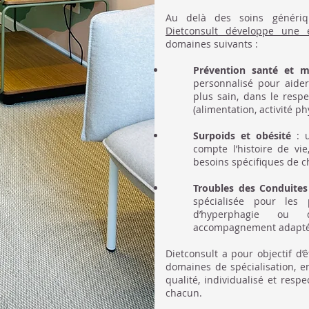
Au delà des soins génériq
Dietconsult développe une e
domaines suivants :
​P
révention santé et 
personnalisé pour aide
plus sain, dans le resp
(alimentation, activité ph
Surpoids et obésité
: 
compte l’histoire de vie,
besoins spécifiques de 
Troubles des
Conduites 
spécialisée pour les 
d’hyperphagie ou 
accompagnement adapté à
Dietconsult a pour objectif d
domaines de spécialisation,
qualité, individualisé et res
chacun.