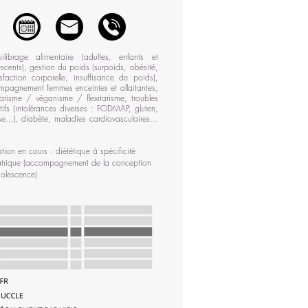
ilibrage alimentaire (adultes, enfants et
scents), gestion du poids (surpoids, obésité,
isfaction corporelle, insuffisance de poids),
pagnement femmes enceintes et allaitantes,
arisme / véganisme / flexitarisme, troubles
tifs (intolérances diverses : FODMAP, gluten,
se…), diabète, maladies cardiovasculaires...
tion en cours : diététique à spécificité
trique (accompagnement de la conception
dolescence)