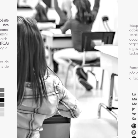
bésité
l des
Rééqu
ment
adole
cin)
,
insat
poids,
accom
(TCA)
végét
hagie,
diges
lacto
jet de
ins de
Forma
pédia
à l’a