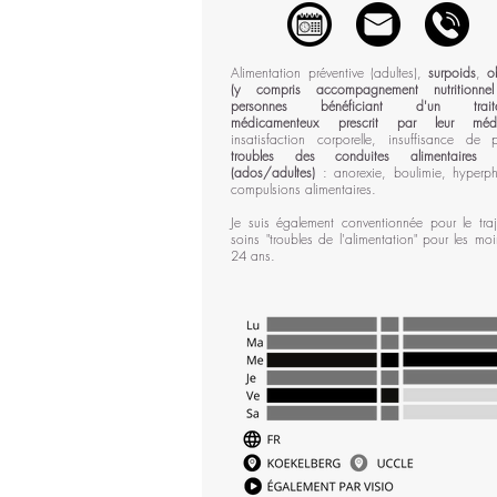
Alimentation préventive (adultes),
surpoids
,
o
(y
compris accompagnement nutritionne
personnes bénéficiant d'un traite
médicamenteux prescrit par leur méde
insatisfaction corporelle, insuffisance de 
troubles des conduites alimentaires 
(ados/adultes)
: anorexie, boulimie, hyperp
compulsions alimentaires.
Je suis également conventionnée pour le tra
soins "troubles de l'alimentation" pour les mo
24 ans.