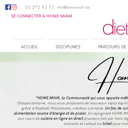
02 375 95 75
info@dietconsult.be
SE CONNECTER À HOME MIAM
ACCUEIL
DISCIPLINES
PARCOURS DE 
"HOME MIAM, la Communauté qui vous apporte méthode
Chaque semaine, nous vous proposons de nouveaux repas équilibr
grâce à Raphaël Meulemans, créateur culinaire.
Un fou de cui
alimentation source d'énergie et de plaisir
.
​
En rejoignant HOME MI
aux cours de
cuisine en ligne en direct
plusieurs fois par mois (
aliments et surtout au
tchat
pour com