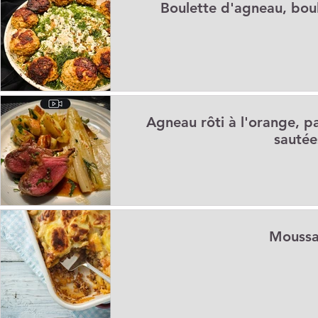
Boulette d'agneau, bou
Apéritifs
Barbecue / Plancha
Collations
Desserts
Facile à réchauffer
Family corner
IG bas
Légumine
Agneau rôti à l'orange, p
Lunch
Menus de la semaine
Pasta
Petits-déjeuner
sautée
Recettes de fêtes
Recettes express
Recettes F.L.E.M.
Moussa
Repas principaux
Soupe
Veggie
Conseils diététiqu
Techniques culinaires
Divers