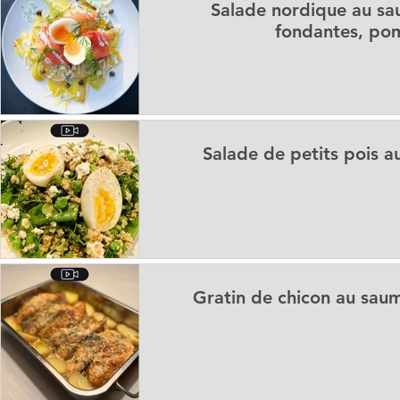
Salade nordique au s
Apéritifs
Barbecue / Plancha
Collations
Desserts
fondantes, pom
Facile à réchauffer
Family corner
IG bas
Légumine
Salade de petits pois a
Lunch
Menus de la semaine
Pasta
Petits-déjeuner
Recettes de fêtes
Recettes express
Recettes F.L.E.M.
Gratin de chicon au sau
Repas principaux
Soupe
Veggie
Conseils diététiqu
Techniques culinaires
Divers