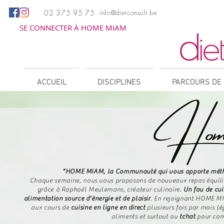
02 375 95 75
info@dietconsult.be
SE CONNECTER À HOME MIAM
ACCUEIL
DISCIPLINES
PARCOURS DE 
"HOME MIAM, la Communauté qui vous apporte méthode
Chaque semaine, nous vous proposons de nouveaux repas équilibr
grâce à Raphaël Meulemans, créateur culinaire.
Un fou de cui
alimentation source d'énergie et de plaisir
.
​
En rejoignant HOME MI
aux cours de
cuisine en ligne en direct
plusieurs fois par mois (
aliments et surtout au
tchat
pour com