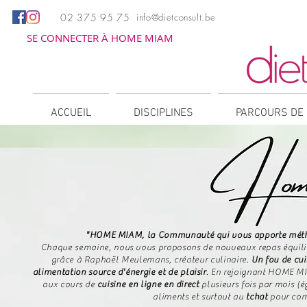
02 375 95 75
info@dietconsult.be
SE CONNECTER À HOME MIAM
ACCUEIL
DISCIPLINES
PARCOURS DE 
"HOME MIAM, la Communauté qui vous apporte méthode
Chaque semaine, nous vous proposons de nouveaux repas équilibr
grâce à Raphaël Meulemans, créateur culinaire.
Un fou de cui
alimentation source d'énergie et de plaisir
.
​
En rejoignant HOME MI
aux cours de
cuisine en ligne en direct
plusieurs fois par mois (
aliments et surtout au
tchat
pour com