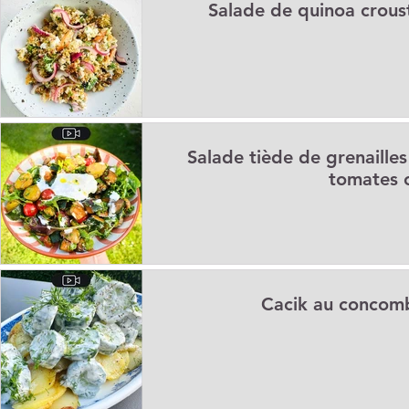
Salade de quinoa croust
Apéritifs
Barbecue / Plancha
Collations
Desserts
Facile à réchauffer
Family corner
IG bas
Légumine
Salade tiède de grenailles
Lunch
Menus de la semaine
Pasta
Petits-déjeuner
tomates c
Recettes de fêtes
Recettes express
Recettes F.L.E.M.
Cacik au concom
Repas principaux
Soupe
Veggie
Conseils diététiqu
Techniques culinaires
Divers