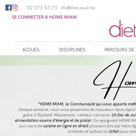
02 375 95 75
info@dietconsult.be
SE CONNECTER À HOME MIAM
ACCUEIL
DISCIPLINES
PARCOURS DE 
"HOME MIAM, la Communauté qui vous apporte méthode
Chaque semaine, nous vous proposons de nouveaux repas équilibr
grâce à Raphaël Meulemans, créateur culinaire.
Un fou de cui
alimentation source d'énergie et de plaisir
.
​
En rejoignant HOME MI
aux cours de
cuisine en ligne en direct
plusieurs fois par mois (
aliments et surtout au
tchat
pour com