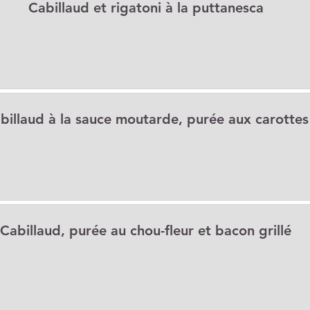
Cabillaud et rigatoni à la puttanesca
Collations
Desserts
Entrées
r
IG bas
Légumineuses
billaud à la sauce moutarde, purée aux carottes
Pasta
Petits-déjeuners
ess
Recettes F.L.E.M.
Cabillaud, purée au chou-fleur et bacon grillé
Veggie
Conseils diététiques