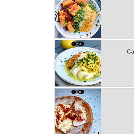
Apéritifs
Barbecue / Plancha
Facile à réchauffer
Family corne
Ca
Lunch
Menus de la semaine
Recettes de fêtes
Recettes expr
Repas principaux
Soupe
Techniques culinaires
Divers