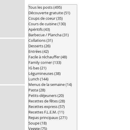
Tous les posts
(495)
495 posts
Découverte gratuite
(51)
51 posts
Coups de coeur
(35)
35 posts
Cours de cuisine
(130)
130 posts
Apéritifs
(43)
43 posts
Barbecue / Plancha
(31)
31 posts
Collations
(31)
31 posts
Desserts
(26)
26 posts
Entrées
(42)
42 posts
Facile à réchauffer
(48)
48 posts
Family corner
(133)
133 posts
IG bas
(21)
21 posts
Légumineuses
(38)
38 posts
Lunch
(144)
144 posts
Menus de la semaine
(14)
14 posts
Pasta
(28)
28 posts
Petits-déjeuners
(20)
20 posts
Recettes de fêtes
(28)
28 posts
Recettes express
(57)
57 posts
Recettes F.L.E.M.
(11)
11 posts
Repas principaux
(271)
271 posts
Soupe
(18)
18 posts
Veggie
(75)
75 posts