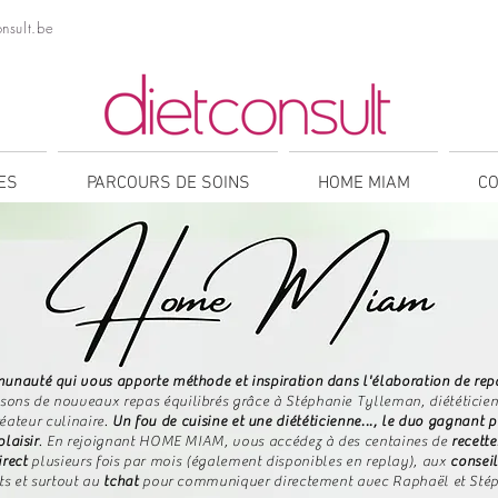
nsult.be
NES
PARCOURS DE SOINS
HOME MIAM
CO
uté qui vous apporte méthode et inspiration dans l'élaboration de repa
ns de nouveaux repas équilibrés grâce à Stéphanie Tylleman, diététicienn
ateur culinaire.
Un fou de cuisine et une diététicienne..., le duo gagnan
laisir
.
​
En rejoignant HOME MIAM, vous accédez à des centaines de
recette
irect
plusieurs fois par mois (également disponibles en replay), aux
conseil
ts et surtout au
tchat
pour communiquer directement avec Raphaël et Stéph