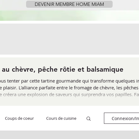
DEVENIR MEMBRE HOME MIAM
e au chèvre, pêche rôtie et balsamique
ous tenter par cette tartine gourmande qui transforme quelques i
laisir. L'alliance parfaite entre le fromage de chèvre, les pêches
 créera une explosion de saveurs qui surprendra vos papilles. Facil
idéale de redécouvrir le charme des tartines garnies..."
Connexion/In
Coups de coeur
Cours de cuisine