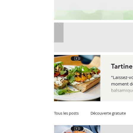
Tartin
"Laissez-v
moment de p
balsamique
l'occasion 
Tous les posts
Découverte gratuite