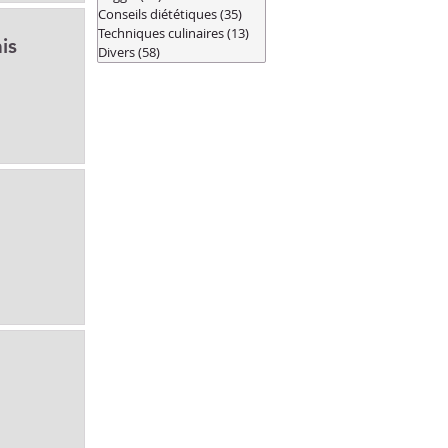
Conseils diététiques
(35)
35 posts
Techniques culinaires
(13)
13 posts
is
Divers
(58)
58 posts