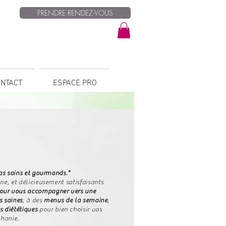
PRENDRE RENDEZ-VOUS
NTACT
ESPACE PRO
s sains et gourmands."
e, et délicieusement satisfaisants
t pour vous accompagner vers une
s saines
, à des
menus de la semaine
,
s diététiques
pour bien choisir vos
anie. ​