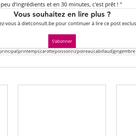
Petits-déjeuners
Recettes de fêtes
peu d'ingrédients et en 30 minutes, c'est prêt ! " 
Vous souhaitez en lire plus ?
-vous à dietconsult.be pour continuer à lire ce post exclusi
.L.E.M.
Repas principaux
Soupe
Veggie
S'abonner
ues culinaires
Divers
principal
printemps
carotte
poisson
riz
poireau
cabillaud
gingembre