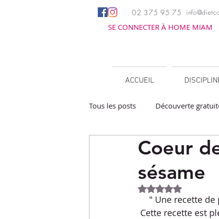
02 375 95 75
info@dietco
SE CONNECTER À HOME MIAM
ACCUEIL
DISCIPLI
Tous les posts
Découverte gratuit
Coeur de
Apéritifs
Barbecue / Planch
sésame
Facile à réchauffer
Family c
Noté NaN étoiles 
" Une recette de
Cette recette est pl