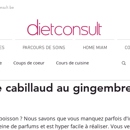
nsult.be
NES
PARCOURS DE SOINS
HOME MIAM
CO
e
Coups de coeur
Cours de cuisine
 cabillaud au gingembre
a
Collations
Desserts
Entrées
orner
IG bas
Légumineuses
Lunch
sur 5.
 poisson ? Nous savons que vous manquez parfois d'in
eine de parfums et est hyper facile à réaliser. Vous verr