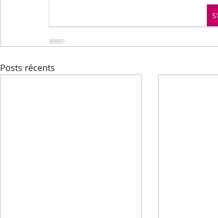
Menus de la semaine
Pasta
Petits-déjeuners
S
Recettes express
Recettes F.L.E.M.
Repas princip
Posts récents
Conseils diététiques
Techniques culinaires
Divers