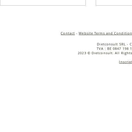
Contact
-
Website Terms and Condition
Dietconsult SRL - 
TVA : BE 0847 198 1
2023 © Dietconsult. All Right
Inscrip
Astuce cuisine : les temps de
Les protéine
cuisson des produits
sources dan
céréaliers
l'alimentati