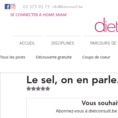
02 375 95 75
info@dietconsult.be
SE CONNECTER À HOME MIAM
ACCUEIL
DISCIPLINES
PARCOURS DE 
Tous les posts
Découverte gratuite
Coups de coeur
Le sel, on en parle.
Apéritifs
Barbecue / Plancha
Collations
Des
Noté NaN étoiles sur 5.
Facile à réchauffer
Family corner
IG bas
Lé
Vous souhait
Abonnez-vous à dietconsult.be p