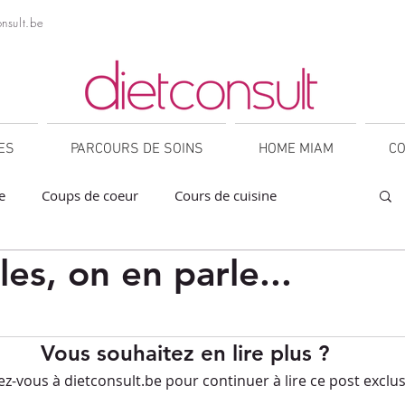
nsult.be
NES
PARCOURS DE SOINS
HOME MIAM
CO
e
Coups de coeur
Cours de cuisine
lles, on en parle...
a
Collations
Desserts
Entrées
sur 5.
orner
IG bas
Légumineuses
Lunch
Vous souhaitez en lire plus ?
-vous à dietconsult.be pour continuer à lire ce post exclusi