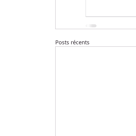
Menus de la semaine
Pasta
Recettes express
Recettes F
Posts récents
Conseils diététiques
Techniq