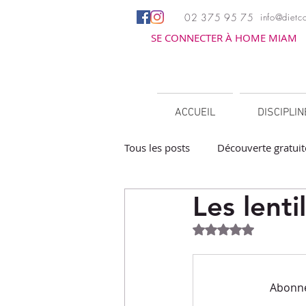
02 375 95 75
info@dietco
SE CONNECTER À HOME MIAM
ACCUEIL
DISCIPLI
Tous les posts
Découverte gratuit
Les lenti
Apéritifs
Barbecue / Planch
Noté NaN étoiles 
Facile à réchauffer
Family c
Abonnez