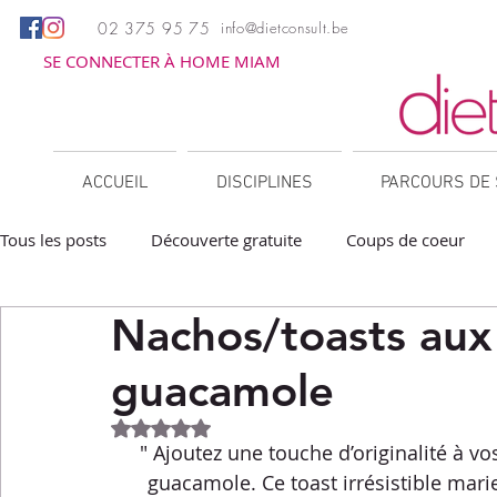
02 375 95 75
info@dietconsult.be
SE CONNECTER À HOME MIAM
ACCUEIL
DISCIPLINES
PARCOURS DE 
Tous les posts
Découverte gratuite
Coups de coeur
Nachos/toasts aux 
Apéritifs
Barbecue / Plancha
Collations
Des
guacamole
Facile à réchauffer
Family corner
IG bas
Lé
Noté NaN étoiles sur 5.
" Ajoutez une touche d’originalité à vo
guacamole. Ce toast irrésistible mari