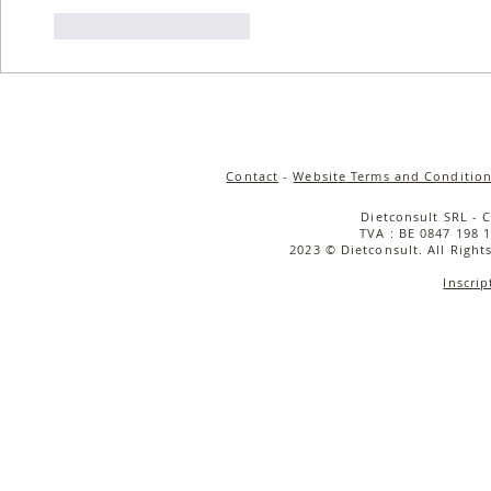
J'aime
Répondre
Contact
-
Website Terms and Condition
Dietconsult SRL - 
TVA : BE 0847 198 1
2023 © Dietconsult. All Right
Inscrip