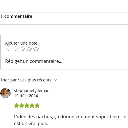
1 commentaire
Ajouter une note
Deux cuillères apéritives
Noix de Sai
Rédigez un commentaire...
pour un beau moment de
bacon sur li
fête...
Trier par :
Les plus récents
stephanietylleman
19 déc. 2024
Noté 5 étoiles sur 5.
L'idée des nachos, ça donne vraiment super bien. Le n
est un vrai plus. 