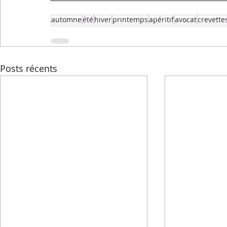
automne
été
hiver
printemps
apéritif
avocat
crevette
Posts récents