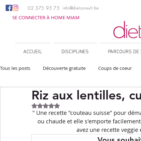
02 375 95 75
info@dietconsult.be
SE CONNECTER À HOME MIAM
ACCUEIL
DISCIPLINES
PARCOURS DE 
Tous les posts
Découverte gratuite
Coups de coeur
Riz aux lentilles, 
Apéritifs
Barbecue / Plancha
Collations
Des
Noté NaN étoiles sur 5.
" Une recette "couteau suisse" pour démarr
Facile à réchauffer
Family corner
IG bas
Lé
ou chaude et elle s'emporte facilement.
avez une recette veggie é
Vous souhait