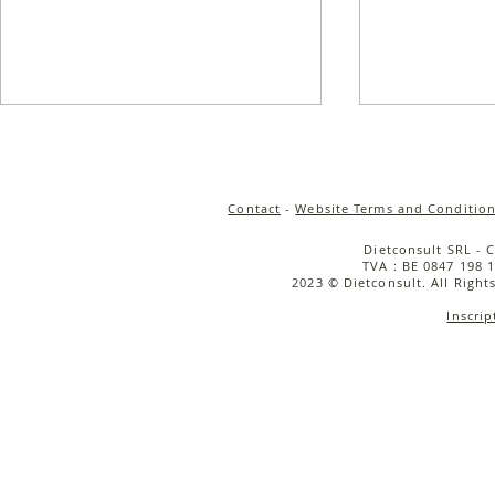
Contact
-
Website Terms and Condition
Dietconsult SRL - 
TVA : BE 0847 198 1
2023 © Dietconsult. All Right
Inscrip
Salade de quinoa
Salade tièd
croustillant, carottes rôties
rôties, cou
& sauce tahini
caramélisée
cerise & bu