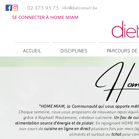
02 375 95 75
info@dietconsult.be
SE CONNECTER À HOME MIAM
ACCUEIL
DISCIPLINES
PARCOURS DE 
"HOME MIAM, la Communauté qui vous apporte méthode
Chaque semaine, nous vous proposons de nouveaux repas équilibr
grâce à Raphaël Meulemans, créateur culinaire.
Un fou de cui
alimentation source d'énergie et de plaisir
.
​
En rejoignant HOME MI
aux cours de
cuisine en ligne en direct
plusieurs fois par mois (
aliments et surtout au
tchat
pour com