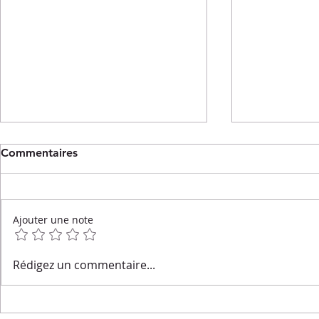
Commentaires
Ajouter une note
Salade de quinoa
Salade tièd
Rédigez un commentaire...
croustillant, carottes rôties
rôties, cou
& sauce tahini
caramélisée
cerise & bu