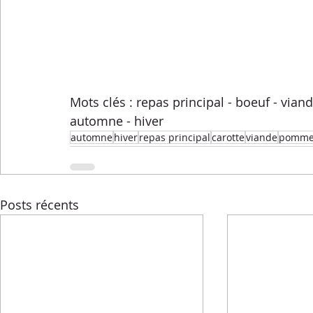
Mots clés : repas principal - boeuf - viand
automne - hiver
automne
hiver
repas principal
carotte
viande
pomme 
Posts récents