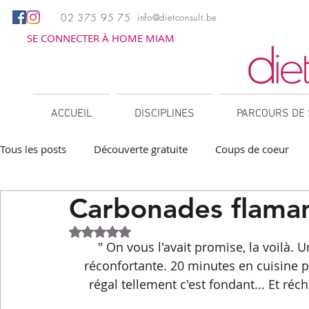
02 375 95 75
info@dietconsult.be
SE CONNECTER À HOME MIAM
ACCUEIL
DISCIPLINES
PARCOURS DE 
Tous les posts
Découverte gratuite
Coups de coeur
Carbonades flama
Apéritifs
Barbecue / Plancha
Collations
Des
Noté NaN étoiles sur 5.
" On vous l'avait promise, la voilà. 
Facile à réchauffer
Family corner
IG bas
Lé
réconfortante. 20 minutes en cuisine pu
régal tellement c'est fondant... Et réc