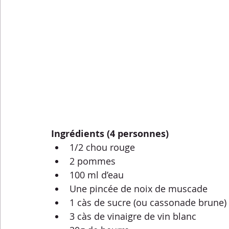
Menus de la semaine
Pasta
Petits-déjeuners
Recettes express
Recettes F.L.E.M.
Repas princip
Conseils diététiques
Techniques culinaires
Divers
Ingrédients (4 personnes) 
1/2 chou rouge
2 pommes
100 ml d’eau
Une pincée de noix de muscade
1 càs de sucre (ou cassonade brune)
3 càs de vinaigre de vin blanc