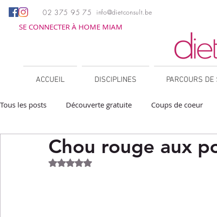
02 375 95 75
info@dietconsult.be
SE CONNECTER À HOME MIAM
ACCUEIL
DISCIPLINES
PARCOURS DE 
Tous les posts
Découverte gratuite
Coups de coeur
Chou rouge aux 
Apéritifs
Barbecue / Plancha
Collations
Des
Noté NaN étoiles sur 5.
Facile à réchauffer
Family corner
IG bas
Lé