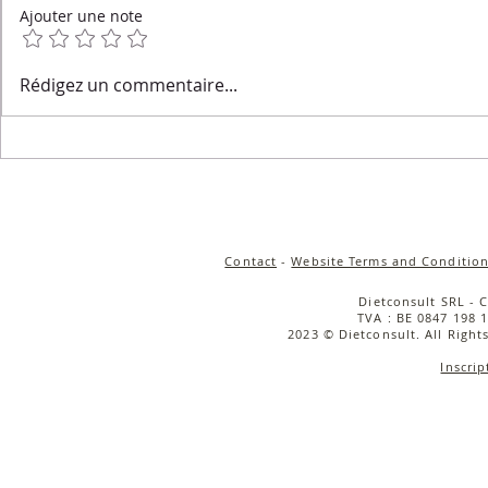
Ajouter une note
Salade de quinoa
Salade tièd
Rédigez un commentaire...
croustillant, carottes rôties
rôties, cou
& sauce tahini
caramélisée
cerise & bu
Contact
-
Website Terms and Condition
Dietconsult SRL - 
TVA : BE 0847 198 1
2023 © Dietconsult. All Right
Inscrip