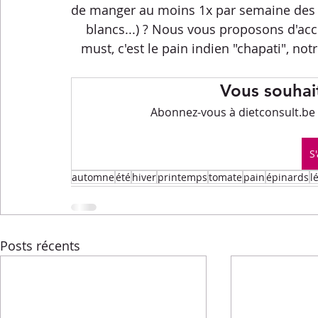
Menus de la semaine
Pasta
Petits-déjeuners
de manger au moins 1x par semaine des lé
blancs...) ? Nous vous proposons d'ac
must, c'est le pain indien "chapati", no
Recettes express
Recettes F.L.E.M.
Repas princip
Vous souhait
Abonnez-vous à dietconsult.be p
Conseils diététiques
Techniques culinaires
Divers
S
automne
été
hiver
printemps
tomate
pain
épinards
l
Posts récents