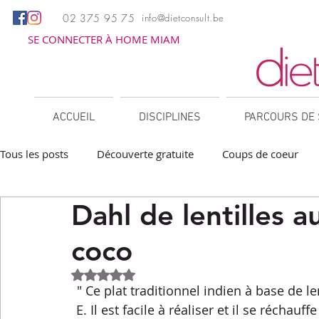
02 375 95 75
info@dietconsult.be
SE CONNECTER À HOME MIAM
ACCUEIL
DISCIPLINES
PARCOURS DE 
Tous les posts
Découverte gratuite
Coups de coeur
Dahl de lentilles a
Apéritifs
Barbecue / Plancha
Collations
Des
coco
Facile à réchauffer
Family corner
IG bas
Lé
Noté NaN étoiles sur 5.
" Ce plat traditionnel indien à base de le
E. Il est facile à réaliser et il se réchauff