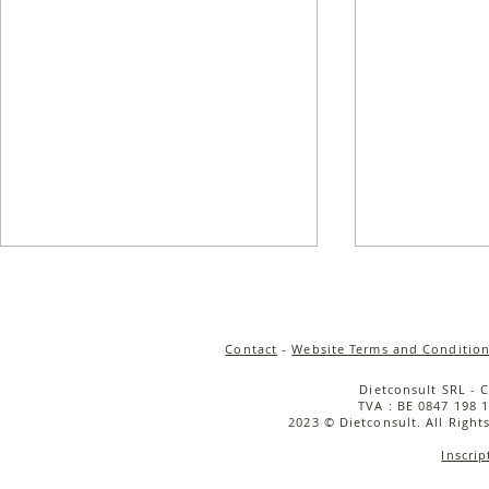
Contact
-
Website Terms and Condition
Dietconsult SRL - 
TVA : BE 0847 198 1
2023 © Dietconsult. All Right
Inscrip
Salade de quinoa
Salade tièd
croustillant, carottes rôties
rôties, cou