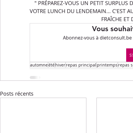
Menus de la semaine
Pasta
Petits-déjeuners
" PRÉPAREZ-VOUS UN PETIT SURPLUS 
VOTRE LUNCH DU LENDEMAIN... C'EST A
FRAÎCHE ET D
Recettes express
Recettes F.L.E.M.
Repas princip
Vous souhait
Abonnez-vous à dietconsult.be p
Conseils diététiques
Techniques culinaires
Divers
S
automne
été
hiver
repas principal
printemps
repas 
Posts récents