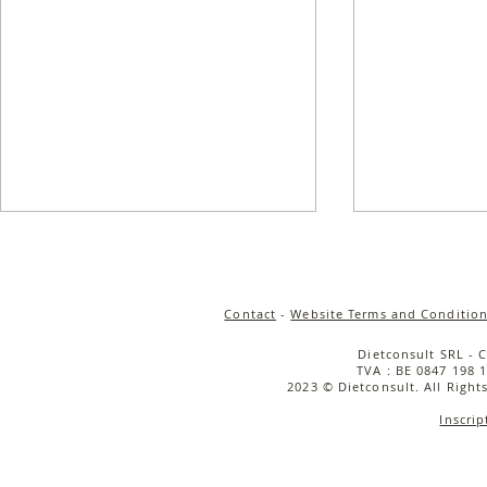
Contact
-
Website Terms and Condition
Dietconsult SRL - 
TVA : BE 0847 198 1
2023 © Dietconsult. All Right
Inscrip
Salade de quinoa
Salade tièd
croustillant, carottes rôties
rôties, cou
& sauce tahini
caramélisée