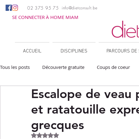
02 375 95 75
info@dietconsult.be
SE CONNECTER À HOME MIAM
ACCUEIL
DISCIPLINES
PARCOURS DE 
Tous les posts
Découverte gratuite
Coups de coeur
Escalope de veau 
Apéritifs
Barbecue / Plancha
Collations
Des
et ratatouille expr
Facile à réchauffer
Family corner
IG bas
Lé
grecques
Noté NaN étoiles sur 5.