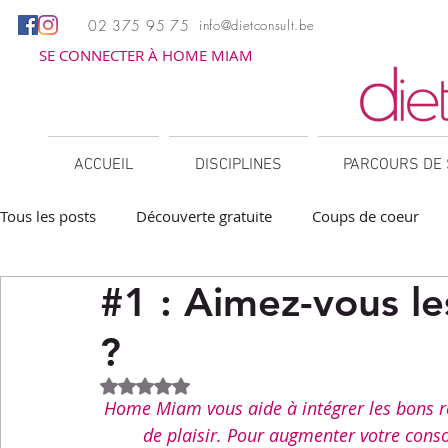
02 375 95 75
info@dietconsult.be
SE CONNECTER À HOME MIAM
ACCUEIL
DISCIPLINES
PARCOURS DE 
Tous les posts
Découverte gratuite
Coups de coeur
#1 : Aimez-vous le
Apéritifs
Barbecue / Plancha
Collations
Des
?
Facile à réchauffer
Family corner
IG bas
Lé
Noté NaN étoiles sur 5.
Home Miam vous aide à intégrer les bons ré
de plaisir. Pour augmenter votre con