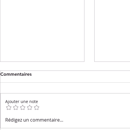
Commentaires
Ajouter une note
L'été dans votre assiette :
Salade de 
Rédigez un commentaire...
10 recettes à tester !
croustillant