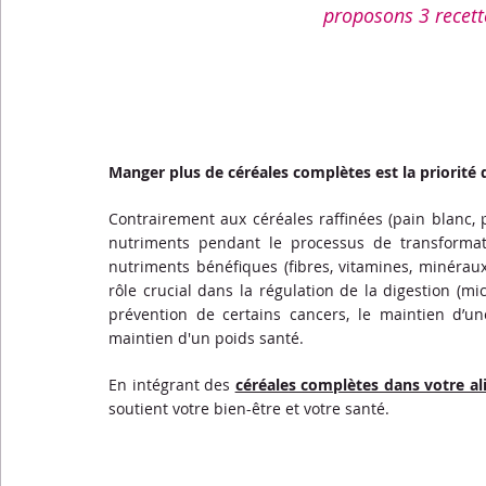
Menus de la semaine
Pasta
Petits-déjeuners
proposons 3 recette
Recettes express
Recettes F.L.E.M.
Repas princip
Manger plus de céréales complètes est la priorité
Conseils diététiques
Techniques culinaires
Divers
Contrairement aux céréales raffinées (pain blanc,
nutriments pendant le processus de transformati
nutriments bénéfiques (fibres, vitamines, minéraux 
rôle crucial dans la régulation de la digestion (mic
prévention de certains cancers, le maintien d’un
maintien d'un poids santé. 
En intégrant des
céréales complètes dans votre al
soutient votre bien-être et votre santé.