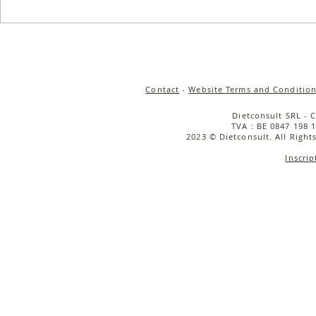
& sauce tah
Contact
-
Website Terms and Condition
Dietconsult SRL - 
TVA : BE 0847 198 1
2023 © Dietconsult. All Right
Inscrip