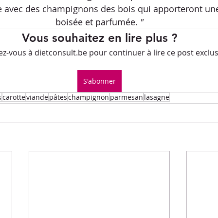
Petits-déjeuners
Recettes de fêtes
e avec des champignons des bois qui apporteront une
boisée et parfumée. 
"
Vous souhaitez en lire plus ?
.L.E.M.
Repas principaux
Soupe
Veggie
-vous à dietconsult.be pour continuer à lire ce post exclusi
S'abonner
ues culinaires
Divers
s
carotte
viande
pâtes
champignon
parmesan
lasagne