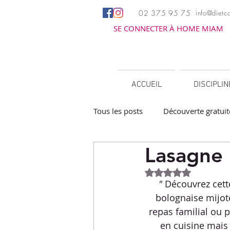
02 375 95 75
info@dietco
SE CONNECTER À HOME MIAM
ACCUEIL
DISCIPLI
Tous les posts
Découverte gratuit
Lasagne 
Apéritifs
Barbecue / Planch
Noté NaN étoiles 
" 
Découvrez cette
Facile à réchauffer
Family c
bolognaise mijot
repas familial ou 
en cuisine mais 