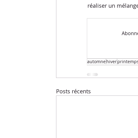
Menus de la semaine
Pasta
réaliser un mélang
Recettes express
Recettes F
Abonnez
Conseils diététiques
Techniq
automne
hiver
printemp
Posts récents