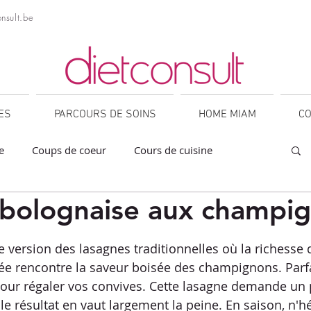
nsult.be
NES
PARCOURS DE SOINS
HOME MIAM
CO
e
Coups de coeur
Cours de cuisine
bolognaise aux champi
a
Collations
Desserts
Entrées
sur 5.
 version des lasagnes traditionnelles où la richesse 
orner
IG bas
Légumineuses
Lunch
ée rencontre la saveur boisée des champignons. Parf
pour régaler vos convives. Cette lasagne demande un
le résultat en vaut largement la peine. En saison, n'hé