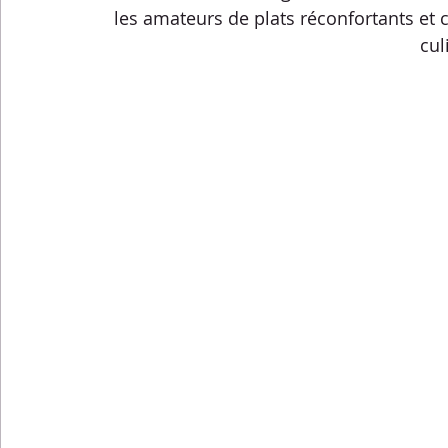
Menus de la semaine
Pasta
Petits-déjeuners
les amateurs de plats réconfortants et 
cul
Recettes express
Recettes F.L.E.M.
Repas princip
Conseils diététiques
Techniques culinaires
Divers