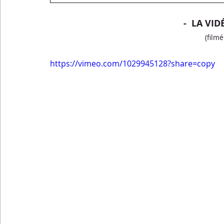
-  LA VID
(film
https://vimeo.com/1029945128?share=copy