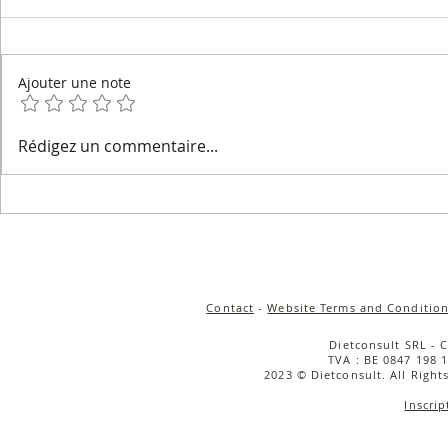
Ajouter une note
Salade de quinoa
Salade tièd
Rédigez un commentaire...
croustillant, carottes rôties
rôties, cou
& sauce tahini
caramélisée
cerise & bu
Contact
-
Website Terms and Condition
Dietconsult SRL - 
TVA : BE 0847 198 1
2023 © Dietconsult. All Right
Inscrip