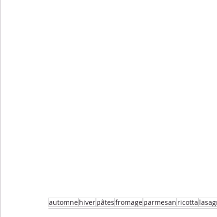
automne
hiver
pâtes
fromage
parmesan
ricotta
lasa