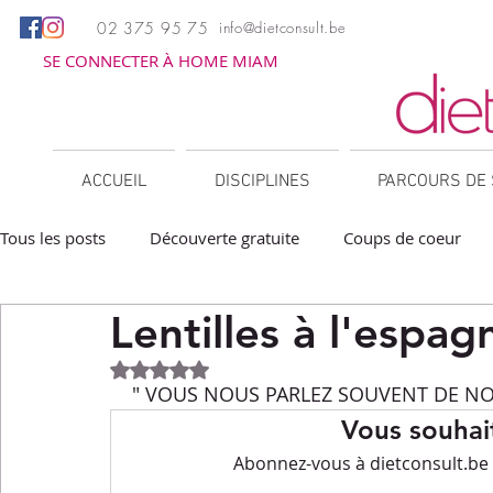
02 375 95 75
info@dietconsult.be
SE CONNECTER À HOME MIAM
ACCUEIL
DISCIPLINES
PARCOURS DE 
Tous les posts
Découverte gratuite
Coups de coeur
Lentilles à l'espag
Apéritifs
Barbecue / Plancha
Collations
Des
Noté NaN étoiles sur 5.
" VOUS NOUS PARLEZ SOUVENT DE NOT
Facile à réchauffer
Family corner
IG bas
Lé
Vous souhait
Abonnez-vous à dietconsult.be p