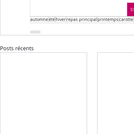
Menus de la semaine
Pasta
Petits-déjeuners
S
automne
été
hiver
repas principal
printemps
carotte
Recettes express
Recettes F.L.E.M.
Repas princip
Posts récents
Conseils diététiques
Techniques culinaires
Divers