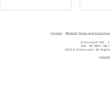
Contact
-
Website Terms and Condition
Dietconsult SRL - 
TVA : BE 0847 198 1
2023 © Dietconsult. All Right
Inscrip
Salade de quinoa
Salade tièd
croustillant, carottes rôties
rôties, cou
& sauce tahini
caramélisée
cerise & bu