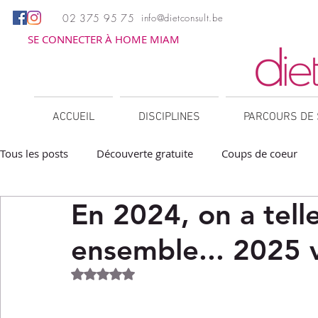
02 375 95 75
info@dietconsult.be
SE CONNECTER À HOME MIAM
ACCUEIL
DISCIPLINES
PARCOURS DE 
Tous les posts
Découverte gratuite
Coups de coeur
En 2024, on a tel
Apéritifs
Barbecue / Plancha
Collations
Des
ensemble... 2025 v
Facile à réchauffer
Family corner
IG bas
Lé
Noté NaN étoiles sur 5.