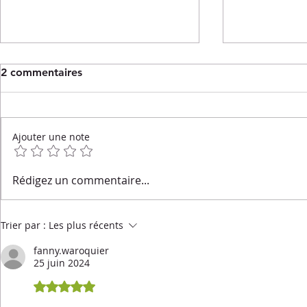
2 commentaires
Ajouter une note
Salade de quinoa
Salade tièd
Rédigez un commentaire...
croustillant, carottes rôties
rôties, cou
& sauce tahini
caramélisée
cerise & bu
Trier par :
Les plus récents
fanny.waroquier
25 juin 2024
Noté 5 étoiles sur 5.