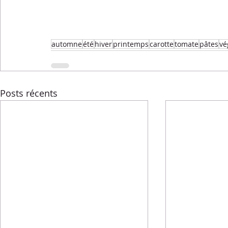
automne
été
hiver
printemps
carotte
tomate
pâtes
vé
Posts récents