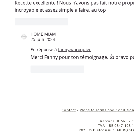
Recette excellente ! Nous n’avons pas fait notre propr
incroyable et assez simple a faire, au top
J'aime
Répondre
HOME MIAM
25 juin 2024
En réponse à
fanny.waroquier
Merci Fanny pour ton témoignage. 👍 bravo pou
J'aime
Répondre
Contact
-
Website Terms and Condition
Dietconsult SRL - 
TVA : BE 0847 198 1
2023 © Dietconsult. All Right