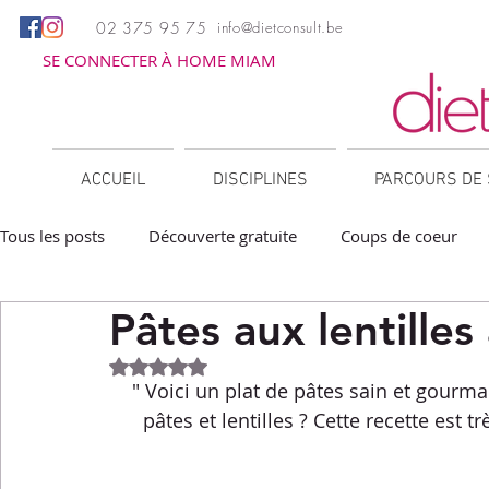
02 375 95 75
info@dietconsult.be
SE CONNECTER À HOME MIAM
ACCUEIL
DISCIPLINES
PARCOURS DE 
Tous les posts
Découverte gratuite
Coups de coeur
Pâtes aux lentilles
Apéritifs
Barbecue / Plancha
Collations
Des
Noté NaN étoiles sur 5.
" Voici un plat de pâtes sain et gour
Facile à réchauffer
Family corner
IG bas
Lé
pâtes et lentilles ? Cette recette est tr