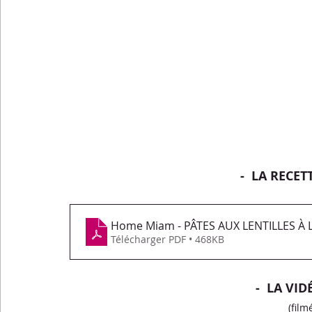
-  LA RECET
Home Miam - PÂTES AUX LENTILLES À 
Télécharger PDF • 468KB
-  LA VID
(film