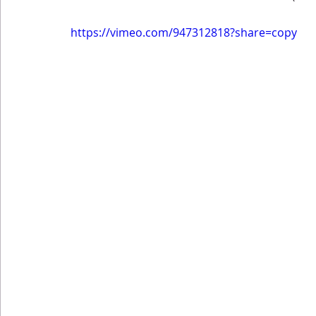
https://vimeo.com/947312818?share=copy