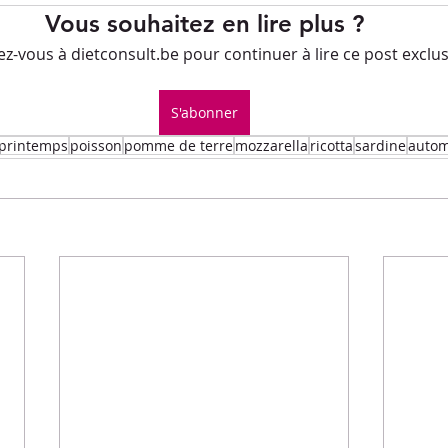
Petits-déjeuners
Recettes de fêtes
Vous souhaitez en lire plus ?
-vous à dietconsult.be pour continuer à lire ce post exclusi
.L.E.M.
Repas principaux
Soupe
Veggie
S'abonner
printemps
poisson
pomme de terre
mozzarella
ricotta
sardine
auto
ues culinaires
Divers