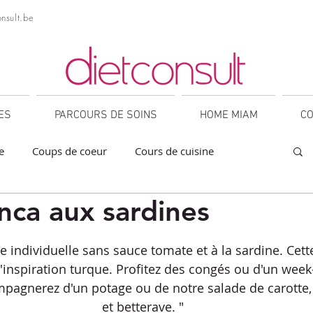
nsult.be
NES
PARCOURS DE SOINS
HOME MIAM
CO
e
Coups de coeur
Cours de cuisine
anca aux sardines
a
Collations
Desserts
Entrées
sur 5.
e individuelle sans sauce tomate et à la sardine. Cette
orner
IG bas
Légumineuses
Lunch
inspiration turque. Profitez des congés ou d'un week
ompagnerez d'un potage ou de notre salade de carotte
et betterave. "