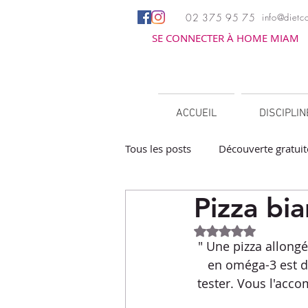
02 375 95 75
info@dietco
SE CONNECTER À HOME MIAM
ACCUEIL
DISCIPLI
Tous les posts
Découverte gratuit
Pizza bi
Apéritifs
Barbecue / Planch
Noté NaN étoiles 
" Une pizza allongé
Facile à réchauffer
Family c
en oméga-3 est d'
tester. Vous l'acc