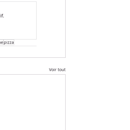
f.
me
pizza
Voir tout