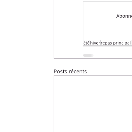
Menus de la semaine
Pasta
Abonnez
Recettes express
Recettes F
été
hiver
repas principal
Conseils diététiques
Techniq
Posts récents