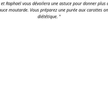
Petits-déjeuners
Recettes de fêtes
t et Raphaël vous dévoilera une astuce pour donner plus d'
auce moutarde. Vous préparez une purée aux carottes on
diététique.
 "
.L.E.M.
Repas principaux
Soupe
Veggie
ues culinaires
Divers