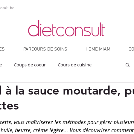
nsult.be
NES
PARCOURS DE SOINS
HOME MIAM
CO
e
Coups de coeur
Cours de cuisine
d à la sauce moutarde, 
a
Collations
Desserts
Entrées
ttes
orner
IG bas
Légumineuses
Lunch
sur 5.
ecette, vous maîtriserez les méthodes pour gérer plusieur
 huile, beurre, crème légère... Vous découvrirez commen