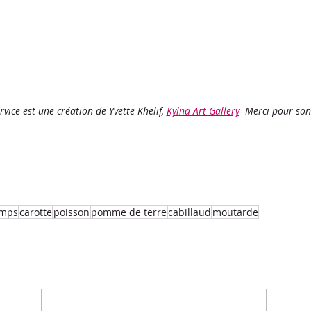
ervice est une création de Yvette Khelif, 
Kylna Art Gallery
  Merci pour son 
emps
carotte
poisson
pomme de terre
cabillaud
moutarde