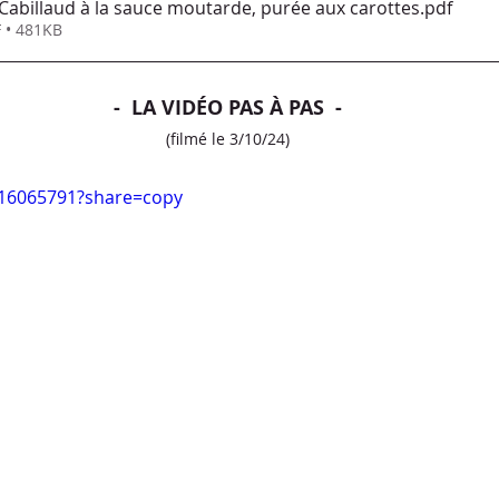
abillaud à la sauce moutarde, purée aux carottes
.pdf
 • 481KB
-  LA VIDÉO PAS À PAS  -
(filmé le 3/10/24)
016065791?share=copy