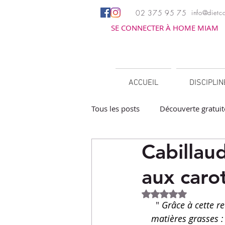
02 375 95 75
info@dietco
SE CONNECTER À HOME MIAM
ACCUEIL
DISCIPLI
Tous les posts
Découverte gratuit
Cabillau
Apéritifs
Barbecue / Planch
aux caro
Facile à réchauffer
Family c
Noté NaN étoiles 
" 
Grâce à cette r
matières grasses :