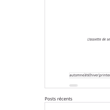
L'assiette de s
automne
été
hiver
print
Posts récents